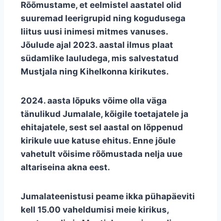
Rõõmustame, et eelmistel aastatel olid
suuremad leerigrupid ning kogudusega
liitus uusi inimesi mitmes vanuses.
Jõulude ajal 2023. aastal ilmus plaat
südamlike lauludega, mis salvestatud
Mustjala ning Kihelkonna kirikutes.
2024. aasta lõpuks võime olla väga
tänulikud Jumalale, kõigile toetajatele ja
ehitajatele, sest sel aastal on lõppenud
kirikule uue katuse ehitus. Enne jõule
vahetult võisime rõõmustada nelja uue
altariseina akna eest.
Jumalateenistusi peame ikka pühapäeviti
kell 15.00 vaheldumisi meie kirikus,